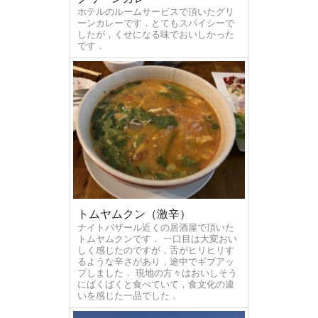
ホテルのルームサービスで頂いたグリ
ーンカレーです．とてもスパイシーで
したが，くせになる味でおいしかった
です．
トムヤムクン（激辛）
ナイトバザール近くの居酒屋で頂いた
トムヤムクンです． 一口目は大変おい
しく感じたのですが，舌がヒリヒリす
るような辛さがあり，途中でギブアッ
プしました． 現地の方々はおいしそう
にばくばくと食べていて，食文化の違
いを感じた一品でした．