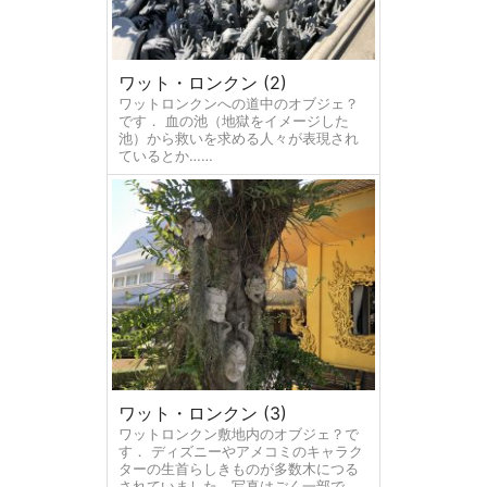
ワット・ロンクン (2)
ワットロンクンへの道中のオブジェ？
です． 血の池（地獄をイメージした
池）から救いを求める人々が表現され
ているとか……
ワット・ロンクン (3)
ワットロンクン敷地内のオブジェ？で
す． ディズニーやアメコミのキャラク
ターの生首らしきものが多数木につる
されていました．写真はごく一部で