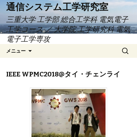
通信システム工学研究室
三重大学 工学部 総合工学科 電気電子
工学コース ／ 大学院 工学研究科 電気
電子工学専攻
コ
検
メニュー
ン
索:
テ
ン
IEEE WPMC2018@タイ・チェンライ
ツ
へ
ス
キ
ッ
プ