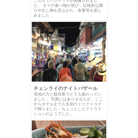
こちらでバンケットが開催されまし
た． タイの食べ物が並び，伝統的な踊
りや出し物を見ながら，食事等を楽し
みました．
チェンライのナイトバザール
現地の方と観光客でとても賑わってい
ました． 写真にはありませんが，ここ
からホテルまで人生初のトゥクトゥク
で帰りました．ちょっとしたアトラク
ションのようでした．