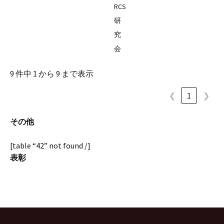
RCS
研
究
会
9 件中 1 から 9 まで表示
❮
1
❯
その他
[table “42” not found /]
表彰