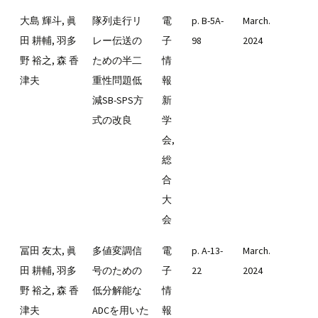
大島 輝斗, 眞
隊列走行リ
電
p. B-5A-
March.
田 耕輔, 羽多
レー伝送の
子
98
2024
野 裕之, 森 香
ための半二
情
津夫
重性問題低
報
減SB-SPS方
新
式の改良
学
会,
総
合
大
会
冨田 友太, 眞
多値変調信
電
p. A-13-
March.
田 耕輔, 羽多
号のための
子
22
2024
野 裕之, 森 香
低分解能な
情
津夫
ADCを用いた
報