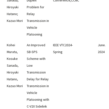
Sanada;
Duplex
Conference,CCNC
Hiroyuki
Problem for
Hatano;
Relay
Kazuo Mori
Transmission in
Vehicle
Platooning
Kohei
An Improved
IEEE VTC2024-
June.
Murata,
SB-SPS
Spring
2024
Kosuke
Scheme with
Sanada,
Low
Hiroyuki
Transmission
Hatano,
Delay for Relay
Kazuo Mori
Transmission in
Vehicle
Platooning with
C-V2X Sidelink