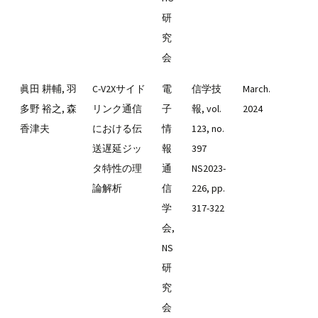
研
究
会
眞田 耕輔, 羽
C-V2Xサイド
電
信学技
March.
多野 裕之, 森
リンク通信
子
報, vol.
2024
香津夫
における伝
情
123, no.
送遅延ジッ
報
397
タ特性の理
通
NS2023-
論解析
信
226, pp.
学
317-322
会,
NS
研
究
会