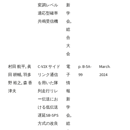
変調レベル
新
適応型確率
学
共鳴受信機
会,
総
合
大
会
村田 航平, 眞
C-V2X サイド
電
p. B-5A-
March.
田 耕輔, 羽多
リンク通信
子
99
2024
野 裕之, 森 香
を用いた隊
情
津夫
列走行リレ
報
ー伝送にお
新
ける低伝送
学
遅延SB-SPS
会,
方式の改良
総