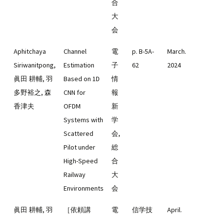
合
大
会
Aphitchaya
Channel
電
p. B-5A-
March.
Siriwanitpong,
Estimation
子
62
2024
眞田 耕輔, 羽
Based on 1D
情
多野裕之, 森
CNN for
報
香津夫
OFDM
新
Systems with
学
Scattered
会,
Pilot under
総
High-Speed
合
Railway
大
Environments
会
眞田 耕輔, 羽
［依頼講
電
信学技
April.