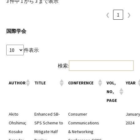
3 件中 1 から 3 まで表示
❮
1
❯
国際学会
件表示
検索:
AUTHOR
TITLE
CONFERENCE
VOL,
YEAR
NO,
PAGE
Akito
Enhanced SB-
Consumer
January
Ohshima;
SPS Scheme to
Communications
2024
Kosuke
Mitigate Half
& Networking