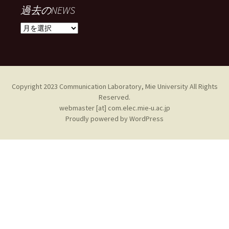
過去のNEWS
過
去
の
NEWS
Copyright 2023 Communication Laboratory, Mie University All Rights
Reserved.
webmaster [at] com.elec.mie-u.ac.jp
Proudly powered by WordPress