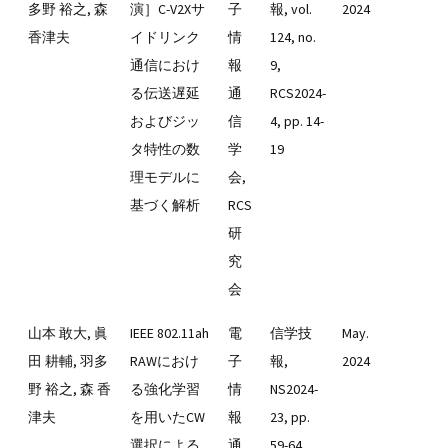
多野 裕之, 森
演］C-V2Xサ
子
報, vol.
2024
香津夫
イドリンク
情
124, no.
通信におけ
報
9,
る伝送遅延
通
RCS2024-
およびジッ
信
4, pp. 14-
タ特性の数
学
19
理モデルに
会,
基づく解析
RCS
研
究
会
山本 敢大, 眞
IEEE 802.11ah
電
信学技
May.
田 耕輔, 羽多
RAWにおけ
子
報,
2024
野 裕之, 森 香
る強化学習
情
NS2024-
津夫
を用いたCW
報
23, pp.
選択による
通
59-64