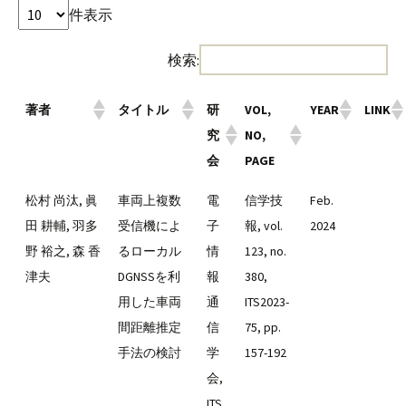
件表示
検索:
著者
タイトル
研
VOL,
YEAR
LINK
究
NO,
会
PAGE
松村 尚汰, 眞
車両上複数
電
信学技
Feb.
田 耕輔, 羽多
受信機によ
子
報, vol.
2024
野 裕之, 森 香
るローカル
情
123, no.
津夫
DGNSSを利
報
380,
用した車両
通
ITS2023-
間距離推定
信
75, pp.
手法の検討
学
157-192
会,
ITS