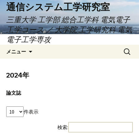
通信システム工学研究室
三重大学 工学部 総合工学科 電気電子
工学コース ／ 大学院 工学研究科 電気
電子工学専攻
コ
検
メニュー
ン
索:
テ
ン
2024年
ツ
へ
論文誌
ス
キ
ッ
件表示
プ
検索: