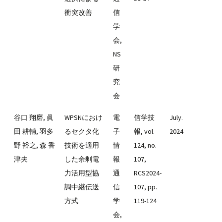
衝突改善
信
学
会,
NS
研
究
会
谷口 翔磨, 眞
WPSNにおけ
電
信学技
July.
田 耕輔, 羽多
るセクタ化
子
報, vol.
2024
野 裕之, 森 香
技術を適用
情
124, no.
津夫
した余剰電
報
107,
力活用型協
通
RCS2024-
調中継伝送
信
107, pp.
方式
学
119-124
会,