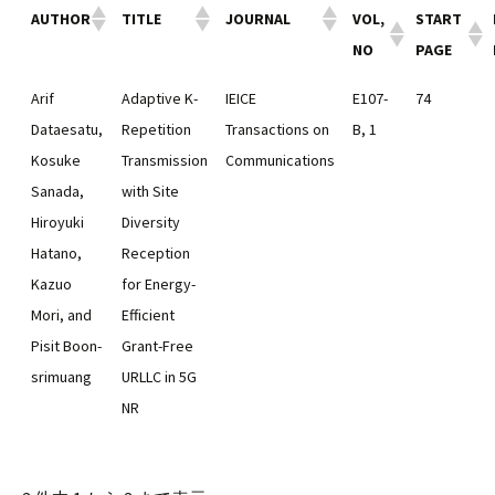
AUTHOR
TITLE
JOURNAL
VOL,
START
NO
PAGE
Arif
Adaptive K-
IEICE
E107-
74
Dataesatu,
Repetition
Transactions on
B, 1
Kosuke
Transmission
Communications
Sanada,
with Site
Hiroyuki
Diversity
Hatano,
Reception
Kazuo
for Energy-
Mori, and
Efficient
Pisit Boon-
Grant-Free
srimuang
URLLC in 5G
NR