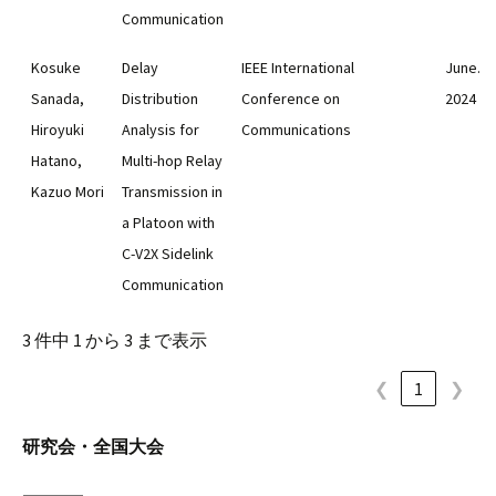
Communication
Kosuke
Delay
IEEE International
June.
Sanada,
Distribution
Conference on
2024
Hiroyuki
Analysis for
Communications
Hatano,
Multi-hop Relay
Kazuo Mori
Transmission in
a Platoon with
C-V2X Sidelink
Communication
3 件中 1 から 3 まで表示
❮
1
❯
研究会・全国大会