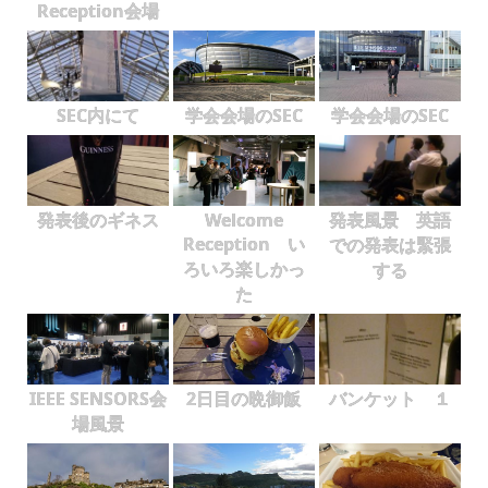
Reception会場
SEC内にて
学会会場のSEC
学会会場のSEC
発表後のギネス
Welcome
発表風景 英語
Reception い
での発表は緊張
ろいろ楽しかっ
する
た
IEEE SENSORS会
2日目の晩御飯
バンケット １
場風景