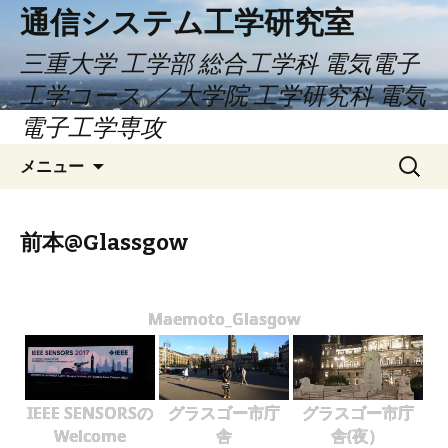
通信システム工学研究室
三重大学 工学部 総合工学科 電気電子
工学コース ／ 大学院 工学研究科 電気
電子工学専攻
コ
検
メニュー
ン
索:
テ
ン
前本@Glassgow
ツ
へ
ス
Maemoto_Glasgow
キ
ッ
プ
IEEE SENSORSの
グラスゴー市庁
グラスゴー市庁
Welcome
舎
舎(夜）