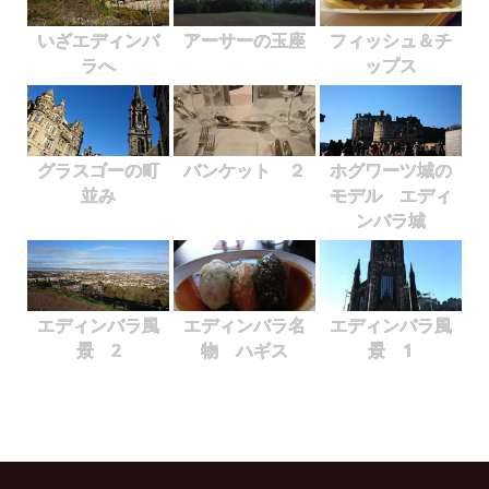
いざエディンバ
アーサーの玉座
フィッシュ＆チ
ラへ
ップス
グラスゴーの町
バンケット ２
ホグワーツ城の
並み
モデル エディ
ンバラ城
エディンバラ風
エディンバラ名
エディンバラ風
景 2
物 ハギス
景 1